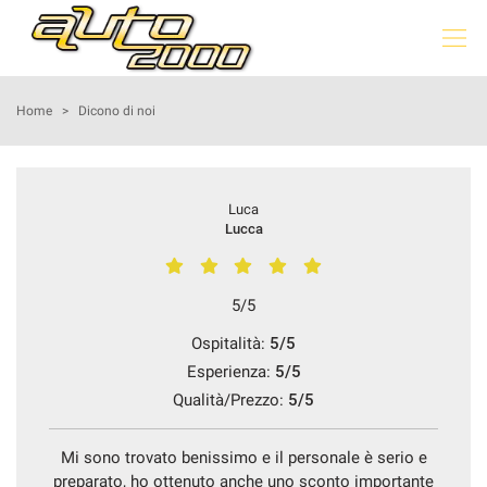
Le
tue
preferenze
di
HOME
Home
>
Dicono di noi
consenso
Il
LISTA VEICOLI
seguente
Luca
pannello
ACQUISTIAMO USATO
Lucca
ti
consente
di
DICONO DI NOI
esprimere
5/5
le
tue
Ospitalità:
5/5
CONTATTI
preferenze
Esperienza:
5/5
di
Qualità/Prezzo:
5/5
consenso
alle
tecnologie
Mi sono trovato benissimo e il personale è serio e
di
preparato, ho ottenuto anche uno sconto importante