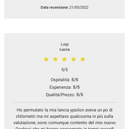
questi
Data recensione:
21/05/2022
strumenti
di
tracciamento
si
rimanda
alla
Luigi
cookie
Lucca
policy.
Puoi
rivedere
e
5/5
modificare
Ospitalità:
5/5
le
tue
Esperienza:
5/5
scelte
Qualità/Prezzo:
5/5
in
qualsiasi
momento.
Ho permutato la mia lancia ypsilon aveva un po di
chilometri ma mi aspettavo qualcosina in più sulla
valutazione, sono comunque contento del mio nuovo
a
Qashqai che mi hanno consegnato in tempi record!