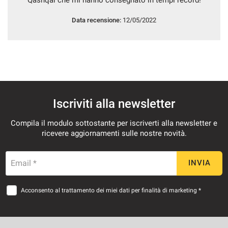
Data recensione:
12/05/2022
mpre
Cookie necessari
ilitato
Cookie delle preferenze
Iscriviti alla newsletter
Cookie per il miglioramento dell'esperienza utente
Compila il modulo sottostante per iscriverti alla newsletter e
ricevere aggiornamenti sulle nostre novità.
Cookie analitici
Email *
INVIA
Cookie di marketing
Acconsento al trattamento dei miei dati per finalità di marketing *
Leggi
la
cookie
policy