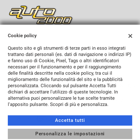
Salva
le
impostazioni
SEDI
Cookie policy
Sede di Lucca
Questo sito e gli strumenti di terze parti in esso integrati
AZIENDA
trattano dati personali (es. dati di navigazione o indirizzi IP)
e fanno uso di Cookie, Pixel, Tags o altri identificatori
Azienda
necessari per il funzionamento e per il raggiungimento
delle finalità descritte nella cookie policy, tra cui il
Contatti
miglioramento delle funzionalità del sito e la pubblicità
personalizzata. Cliccando sul pulsante Accetta Tutti
TORNA IN CIMA
dichiari di accettare l'utilizzo di queste tecnologie. In
alternativa puoi personalizzare le tue scelte tramite
Copyright © 2026 Auto 2000 Srl - Lucca - P.IVA 01277540462 -
l'apposito pulsante. Scopri di più e personalizza.
Leggi l'informativa sulla privacy
-
Cookie Policy
Sito creato da:
Accetta tutti
Personalizza le impostazioni
SCRIVI UNA RECENSIONE