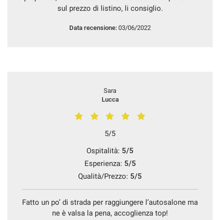
tracciamento
sul prezzo di listino, li consiglio.
che
adottiamo
Data recensione:
03/06/2022
per
offrire
le
funzionalità
e
svolgere
Sara
le
Lucca
attività
di
seguito
descritte.
5/5
Per
ottenere
Ospitalità:
5/5
maggiori
Esperienza:
5/5
informazioni
Qualità/Prezzo:
5/5
sull'utilità
e
sul
Fatto un po’ di strada per raggiungere l’autosalone ma
funzionamento
ne è valsa la pena, accoglienza top!
di