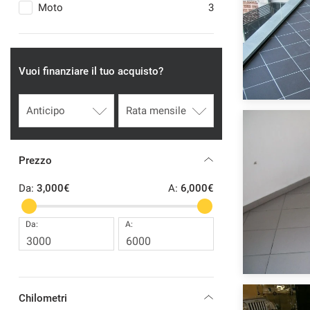
tracciamento
Moto
3
che
adottiamo
per
offrire
Vuoi finanziare il tuo acquisto?
le
funzionalità
e
svolgere
le
attività
di
Prezzo
seguito
descritte.
Da:
3,000€
A:
6,000€
Per
ottenere
Da:
A:
maggiori
informazioni
sull'utilità
e
sul
funzionamento
Chilometri
di