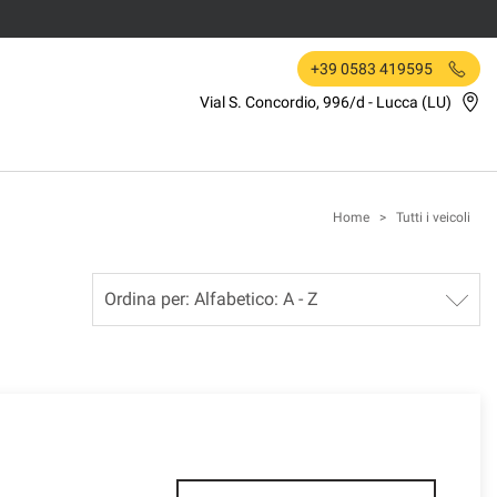
+39 0583 419595
Vial S. Concordio, 996/d - Lucca (LU)
Home
>
Tutti i veicoli