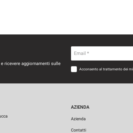
Email *
 e ricevere aggiornamenti sulle
Acconsento al trattamento dei miei
AZIENDA
ucca
Azienda
Contatti