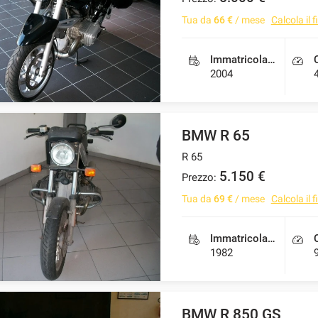
Tua da
66 €
/ mese
Calcola il
Immatricolazione
2004
BMW R 65
R 65
5.150 €
Prezzo:
Tua da
69 €
/ mese
Calcola il
Immatricolazione
1982
BMW R 850 GS