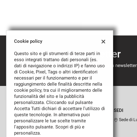
Cookie policy
Iscriviti alla newsletter
Questo sito e gli strumenti di terze parti in
esso integrati trattano dati personali (es.
Compila il modulo sottostante per iscriverti alla newsletter
dati di navigazione o indirizzi IP) e fanno uso
nostre novità.
di Cookie, Pixel, Tags o altri identificatori
necessari per il funzionamento e per il
raggiungimento delle finalità descritte nella
cookie policy, tra cui il miglioramento delle
funzionalità del sito e la pubblicità
personalizzata. Cliccando sul pulsante
Accetta Tutti dichiari di accettare l'utilizzo di
SEDI
queste tecnologie. In alternativa puoi
Sede di L
personalizzare le tue scelte tramite
l'apposito pulsante. Scopri di più e
personalizza.
Leggi