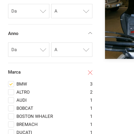
questi
strumenti
di
tracciamento
si
Anno
rimanda
alla
cookie
policy.
Puoi
rivedere
e
Marca
modificare
le
BMW
3
tue
ALTRO
2
scelte
AUDI
1
in
qualsiasi
BOBCAT
1
momento.
BOSTON WHALER
1
BREMACH
1
DUCATI
1
a