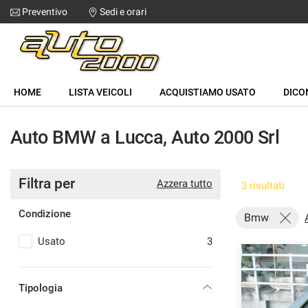
Preventivo
Sedi e orari
Le
tue
preferenze
di
HOME
consenso
HOME
LISTA VEICOLI
ACQUISTIAMO USATO
DICO
Il
LISTA VEICOLI
seguente
Auto BMW a Lucca, Auto 2000 Srl
pannello
ACQUISTIAMO USATO
ti
consente
di
Filtra per
DICONO DI NOI
Azzera tutto
3 risultati
esprimere
le
Condizione
tue
Bmw
CONTATTI
preferenze
Usato
3
di
consenso
alle
tecnologie
Tipologia
di