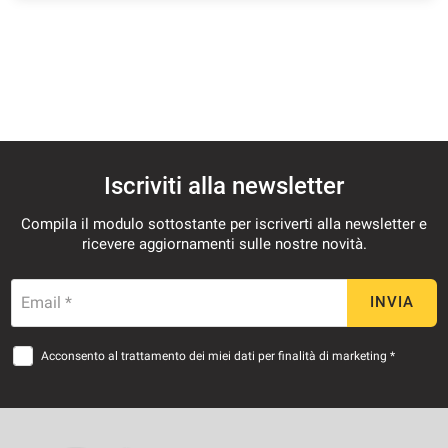
questi
strumenti
di
tracciamento
si
rimanda
alla
cookie
policy.
Iscriviti alla newsletter
Puoi
rivedere
Compila il modulo sottostante per iscriverti alla newsletter e
e
ricevere aggiornamenti sulle nostre novità.
modificare
le
tue
Email *
INVIA
scelte
in
Acconsento al trattamento dei miei dati per finalità di marketing *
qualsiasi
momento.
a