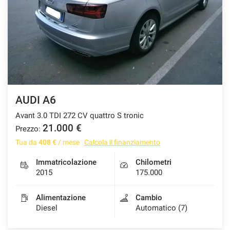
tracciamento
che
adottiamo
per
offrire
le
funzionalità
e
svolgere
le
AUDI A6
attività
Avant 3.0 TDI 272 CV quattro S tronic
di
seguito
21.000 €
Prezzo:
descritte.
Tua da
408 €
/ mese
Calcola il finanziamento
Per
ottenere
Immatricolazione
Chilometri
maggiori
2015
175.000
informazioni
sull'utilità
Alimentazione
Cambio
e
Diesel
Automatico (7)
sul
funzionamento
di