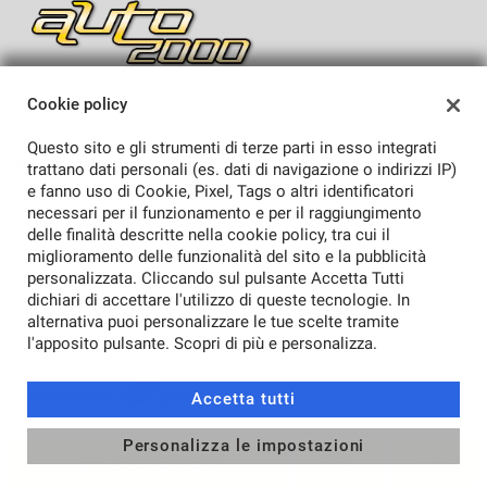
mpre
Cookie necessari
SEDI
Cookie policy
ilitato
Sede di Lucca
Questo sito e gli strumenti di terze parti in esso integrati
AZIENDA
Cookie delle preferenze
trattano dati personali (es. dati di navigazione o indirizzi IP)
e fanno uso di Cookie, Pixel, Tags o altri identificatori
Azienda
necessari per il funzionamento e per il raggiungimento
Cookie per il miglioramento dell'esperienza utente
delle finalità descritte nella cookie policy, tra cui il
Contatti
miglioramento delle funzionalità del sito e la pubblicità
personalizzata. Cliccando sul pulsante Accetta Tutti
TORNA IN CIMA
Cookie analitici
dichiari di accettare l'utilizzo di queste tecnologie. In
alternativa puoi personalizzare le tue scelte tramite
Copyright © 2026 Auto 2000 Srl - Lucca - P.IVA 01277540462 -
l'apposito pulsante. Scopri di più e personalizza.
Leggi l'informativa sulla privacy
-
Cookie Policy
Cookie di marketing
Sito creato da:
Accetta tutti
Leggi
la
Personalizza le impostazioni
cookie
CONTATTACI
policy