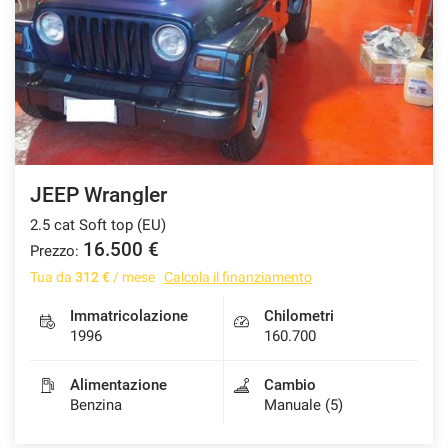
tracciamento
che
adottiamo
per
offrire
le
funzionalità
e
svolgere
le
JEEP Wrangler
attività
2.5 cat Soft top (EU)
di
seguito
16.500 €
Prezzo:
descritte.
Tua da
312 €
/ mese
Calcola il finanziamento
Per
ottenere
Immatricolazione
Chilometri
maggiori
1996
160.700
informazioni
sull'utilità
Alimentazione
Cambio
e
Benzina
Manuale (5)
sul
funzionamento
di