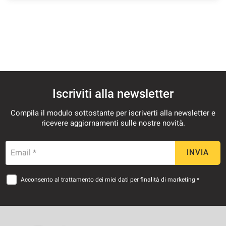
questi
strumenti
di
tracciamento
si
rimanda
alla
cookie
policy.
Iscriviti alla newsletter
Puoi
rivedere
Compila il modulo sottostante per iscriverti alla newsletter e
e
ricevere aggiornamenti sulle nostre novità.
modificare
le
tue
Email *
INVIA
scelte
in
Acconsento al trattamento dei miei dati per finalità di marketing *
qualsiasi
momento.
a