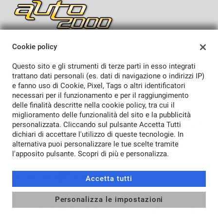
mpre
Cookie necessari
SEDI
Cookie policy
ilitato
Sede di Lucca
Questo sito e gli strumenti di terze parti in esso integrati
AZIENDA
Cookie delle preferenze
trattano dati personali (es. dati di navigazione o indirizzi IP)
e fanno uso di Cookie, Pixel, Tags o altri identificatori
Azienda
necessari per il funzionamento e per il raggiungimento
Cookie per il miglioramento dell'esperienza utente
delle finalità descritte nella cookie policy, tra cui il
Contatti
miglioramento delle funzionalità del sito e la pubblicità
personalizzata. Cliccando sul pulsante Accetta Tutti
TORNA IN CIMA
Cookie analitici
dichiari di accettare l'utilizzo di queste tecnologie. In
alternativa puoi personalizzare le tue scelte tramite
Copyright © 2026 Auto 2000 Srl - Lucca - P.IVA 01277540462 -
l'apposito pulsante. Scopri di più e personalizza.
Leggi l'informativa sulla privacy
-
Cookie Policy
Cookie di marketing
Sito creato da:
Accetta tutti
Leggi
la
Personalizza le impostazioni
cookie
CONTATTACI
policy