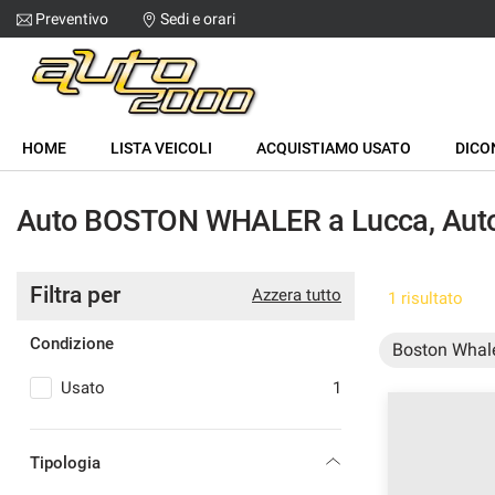
Preventivo
Sedi e orari
Le
tue
preferenze
di
HOME
consenso
HOME
LISTA VEICOLI
ACQUISTIAMO USATO
DICO
Il
LISTA VEICOLI
seguente
Auto BOSTON WHALER a Lucca, Auto
pannello
ACQUISTIAMO USATO
ti
consente
di
Filtra per
DICONO DI NOI
Azzera tutto
1 risultato
esprimere
le
Condizione
tue
Boston Whal
CONTATTI
preferenze
Usato
1
di
consenso
alle
tecnologie
Tipologia
di