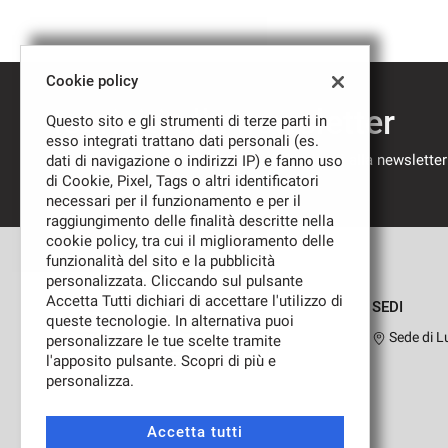
Cookie policy
Iscriviti alla newsletter
Questo sito e gli strumenti di terze parti in
esso integrati trattano dati personali (es.
Compila il modulo sottostante per iscriverti alla newsletter
dati di navigazione o indirizzi IP) e fanno uso
nostre novità.
di Cookie, Pixel, Tags o altri identificatori
necessari per il funzionamento e per il
raggiungimento delle finalità descritte nella
cookie policy, tra cui il miglioramento delle
funzionalità del sito e la pubblicità
personalizzata. Cliccando sul pulsante
Accetta Tutti dichiari di accettare l'utilizzo di
SEDI
queste tecnologie. In alternativa puoi
Sede di L
personalizzare le tue scelte tramite
l'apposito pulsante. Scopri di più e
personalizza.
Leggi
la
cookie
Accetta tutti
policy