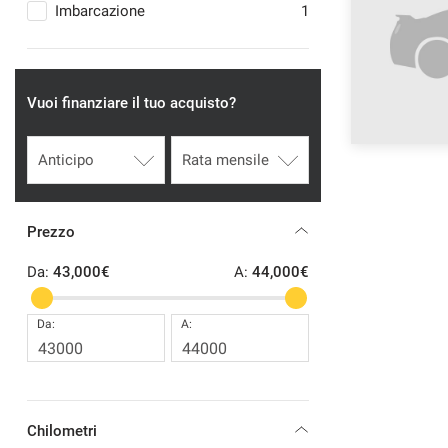
tracciamento
Imbarcazione
1
che
adottiamo
per
offrire
Vuoi finanziare il tuo acquisto?
le
funzionalità
e
svolgere
le
attività
di
Prezzo
seguito
descritte.
Da:
43,000€
A:
44,000€
Per
ottenere
Da:
A:
maggiori
informazioni
sull'utilità
e
sul
funzionamento
Chilometri
di