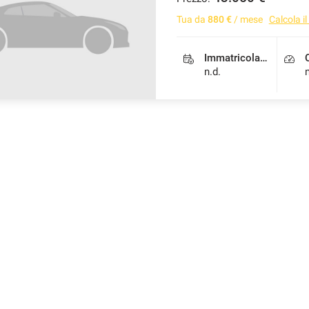
Tua da
880 €
/ mese
Calcola i
Immatricolazione
n.d.