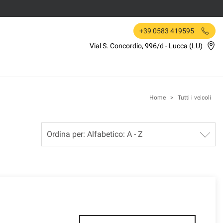
+39 0583 419595
Vial S. Concordio, 996/d - Lucca (LU)
Home
>
Tutti i veicoli