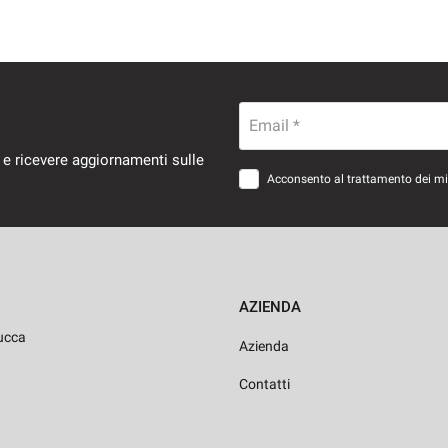
Email *
 e ricevere aggiornamenti sulle
Acconsento al trattamento dei miei
AZIENDA
ucca
Azienda
Contatti