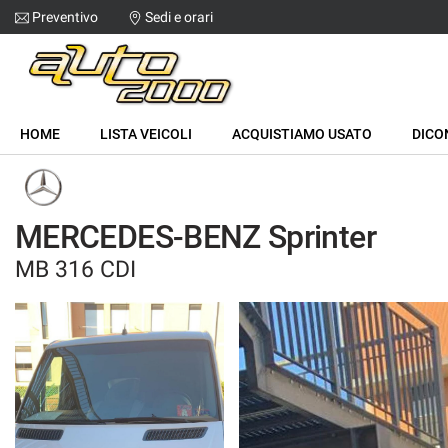
Preventivo
Sedi e orari
Le
tue
preferenze
di
HOME
consenso
HOME
LISTA VEICOLI
ACQUISTIAMO USATO
DICO
Il
LISTA VEICOLI
seguente
pannello
ACQUISTIAMO USATO
ti
MERCEDES-BENZ Sprinter
consente
di
MB 316 CDI
DICONO DI NOI
esprimere
le
tue
CONTATTI
preferenze
di
consenso
alle
tecnologie
di