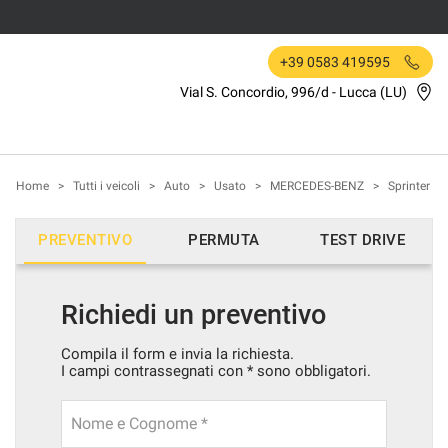
+39 0583 419595
Vial S. Concordio, 996/d - Lucca (LU)
Home
>
Tutti i veicoli
>
Auto
>
Usato
>
MERCEDES-BENZ
>
Sprinter
PREVENTIVO
PERMUTA
TEST DRIVE
Richiedi un preventivo
Compila il form e invia la richiesta.
I campi contrassegnati con * sono obbligatori.
Nome e Cognome *