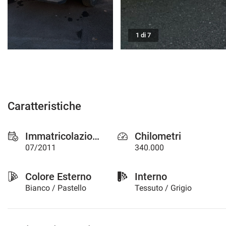
1 di 7
mpre
Cookie necessari
ilitato
Cookie delle preferenze
Caratteristiche
Cookie per il miglioramento dell'esperienza utente
Immatricolazione
Chilometri
Cookie analitici
07/2011
340.000
Cookie di marketing
Colore Esterno
Interno
Bianco / Pastello
Tessuto / Grigio