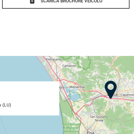
SCARICA BROCHURE VEICOLO
a (LU)